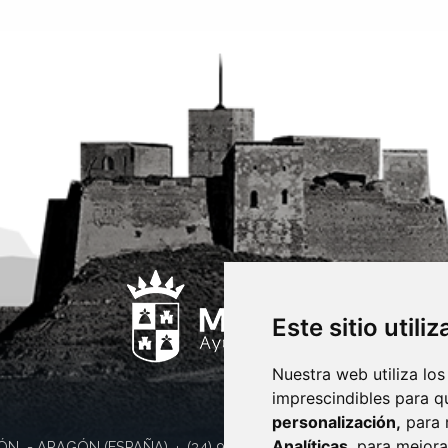
Este sitio utili
Nuestra web utiliza los
imprescindibles para q
personalización,
para 
Analíticas
, para mejora
ÓN
- ARAGÓN
(ESPAÑA)
· (34) 974 400 700 ·
sac@monzon.es