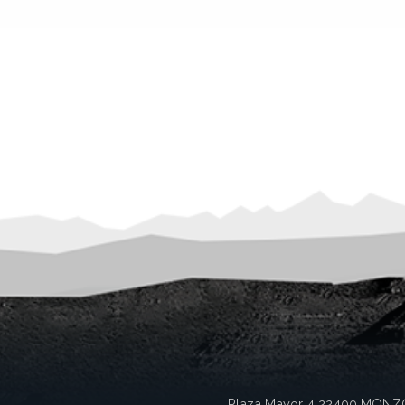
Plaza Mayor 4
22400
MONZ