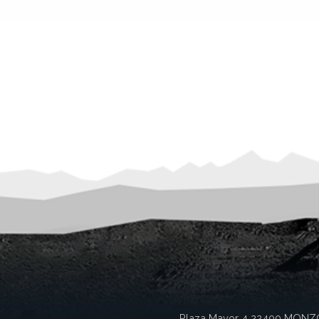
Plaza Mayor 4
22400
MONZ