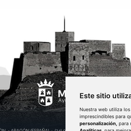
Este sitio utili
Nuestra web utiliza los
imprescindibles para q
personalización,
para 
Analíticas
, para mejora
ÓN
- ARAGÓN
(ESPAÑA)
· (34) 974 400 700 ·
sac@monzon.es