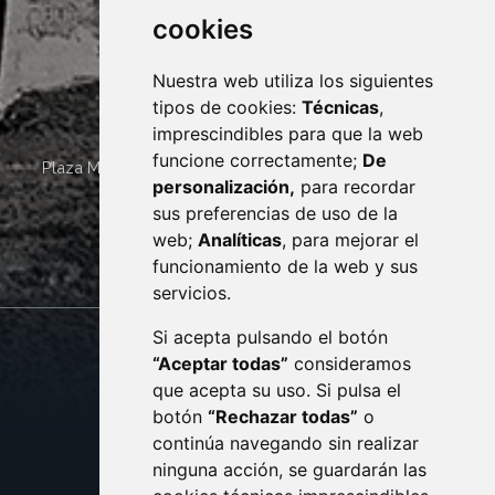
cookies
Nuestra web utiliza los siguientes
tipos de cookies:
Técnicas
,
imprescindibles para que la web
funcione correctamente;
De
Plaza Mayor 4
22400
MONZÓN
- ARAGÓN
(ESPAÑA)
personalización,
para recordar
· (34) 974 400 700 ·
sus preferencias de uso de la
sac@monzon.es
web;
Analíticas
, para mejorar el
monzon.es
funcionamiento de la web y sus
servicios.
Si acepta pulsando el botón
CONTACTO
MAPA WEB
“Aceptar todas”
consideramos
AVISO LEGAL
que acepta su uso. Si pulsa el
PROTECCIÓN DE DATOS
botón
“Rechazar todas”
o
POLÍTICA DE COOKIES
ACCESIBILIDAD
continúa navegando sin realizar
ninguna acción, se guardarán las
ENLACE EXTERNO AL C