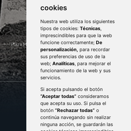
cookies
Nuestra web utiliza los siguientes
tipos de cookies:
Técnicas
,
imprescindibles para que la web
funcione correctamente;
De
Plaza Mayor 4
22400
MONZÓN
- ARAGÓN
(ESPAÑA)
personalización,
para recordar
· (34) 974 400 700 ·
sus preferencias de uso de la
sac@monzon.es
web;
Analíticas
, para mejorar el
monzon.es
funcionamiento de la web y sus
servicios.
Si acepta pulsando el botón
CONTACTO
MAPA WEB
“Aceptar todas”
consideramos
AVISO LEGAL
que acepta su uso. Si pulsa el
PROTECCIÓN DE DATOS
botón
“Rechazar todas”
o
POLÍTICA DE COOKIES
ACCESIBILIDAD
continúa navegando sin realizar
ninguna acción, se guardarán las
ENLACE EXTERNO AL C