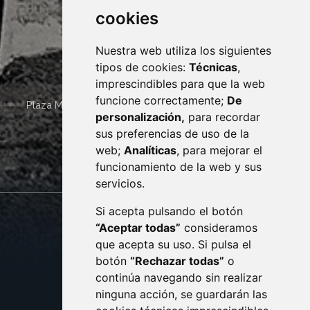
cookies
Nuestra web utiliza los siguientes
tipos de cookies:
Técnicas
,
imprescindibles para que la web
funcione correctamente;
De
Plaza Mayor 4
22400
MONZÓN
- ARAGÓN
(ESPAÑA)
personalización,
para recordar
· (34) 974 400 700 ·
sus preferencias de uso de la
sac@monzon.es
web;
Analíticas
, para mejorar el
monzon.es
funcionamiento de la web y sus
servicios.
Si acepta pulsando el botón
CONTACTO
MAPA WEB
“Aceptar todas”
consideramos
AVISO LEGAL
que acepta su uso. Si pulsa el
PROTECCIÓN DE DATOS
botón
“Rechazar todas”
o
POLÍTICA DE COOKIES
ACCESIBILIDAD
continúa navegando sin realizar
ninguna acción, se guardarán las
ENLACE EXTERNO AL C