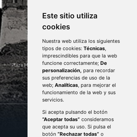
Este sitio utiliza
cookies
Nuestra web utiliza los siguientes
tipos de cookies:
Técnicas
,
imprescindibles para que la web
funcione correctamente;
De
Plaza Mayor 4
22400
MONZÓN
- ARAGÓN
(ESPAÑA)
personalización,
para recordar
· (34) 974 400 700 ·
sus preferencias de uso de la
sac@monzon.es
web;
Analíticas
, para mejorar el
monzon.es
funcionamiento de la web y sus
servicios.
Si acepta pulsando el botón
CONTACTO
MAPA WEB
“Aceptar todas”
consideramos
AVISO LEGAL
que acepta su uso. Si pulsa el
PROTECCIÓN DE DATOS
botón
“Rechazar todas”
o
POLÍTICA DE COOKIES