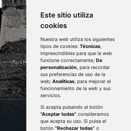
Este sitio utiliza
cookies
Nuestra web utiliza los siguientes
tipos de cookies:
Técnicas
,
imprescindibles para que la web
funcione correctamente;
De
Plaza Mayor 4
22400
MONZÓN
- ARAGÓN
(ESPAÑA)
personalización,
para recordar
· (34) 974 400 700 ·
sus preferencias de uso de la
sac@monzon.es
web;
Analíticas
, para mejorar el
monzon.es
funcionamiento de la web y sus
servicios.
Si acepta pulsando el botón
CONTACTO
MAPA WEB
“Aceptar todas”
consideramos
AVISO LEGAL
que acepta su uso. Si pulsa el
PROTECCIÓN DE DATOS
botón
“Rechazar todas”
o
POLÍTICA DE COOKIES