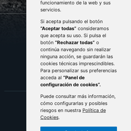
monzon.es
funcionamiento de la web y sus
servicios.
Si acepta pulsando el botón
CONTACTO
MAPA WEB
“Aceptar todas”
consideramos
AVISO LEGAL
que acepta su uso. Si pulsa el
PROTECCIÓN DE DATOS
botón
“Rechazar todas”
o
POLÍTICA DE COOKIES
ACCESIBILIDAD
continúa navegando sin realizar
ninguna acción, se guardarán las
ENLACE EXTERNO AL C
cookies técnicas imprescindibles.
Para personalizar sus preferencias
acceda al
“Panel de
configuración de cookies”.
Puede consultar más información,
cómo configurarlas y posibles
riesgos en nuestra
Política de
Cookies
.