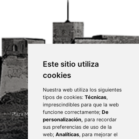
Este sitio utiliza
cookies
Nuestra web utiliza los siguientes
tipos de cookies:
Técnicas
,
imprescindibles para que la web
funcione correctamente;
De
Plaza Mayor 4
22400
MONZÓN
- ARAGÓN
(ESPAÑA)
personalización,
para recordar
· (34) 974 400 700 ·
sus preferencias de uso de la
sac@monzon.es
web;
Analíticas
, para mejorar el