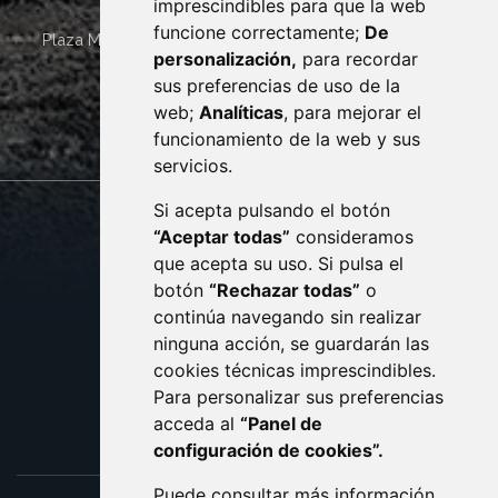
imprescindibles para que la web
funcione correctamente;
De
Plaza Mayor 4
22400
MONZÓN
- ARAGÓN
(ESPAÑA)
personalización,
para recordar
· (34) 974 400 700 ·
sus preferencias de uso de la
sac@monzon.es
web;
Analíticas
, para mejorar el
monzon.es
funcionamiento de la web y sus
servicios.
Si acepta pulsando el botón
CONTACTO
MAPA WEB
“Aceptar todas”
consideramos
AVISO LEGAL
que acepta su uso. Si pulsa el
PROTECCIÓN DE DATOS
botón
“Rechazar todas”
o
POLÍTICA DE COOKIES
ACCESIBILIDAD
continúa navegando sin realizar
ninguna acción, se guardarán las
ENLACE EXTERNO AL C
cookies técnicas imprescindibles.
Para personalizar sus preferencias
acceda al
“Panel de
configuración de cookies”.
Puede consultar más información,