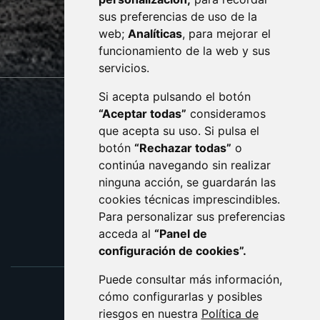
· (34) 974 400 700 ·
sus preferencias de uso de la
sac@monzon.es
web;
Analíticas
, para mejorar el
monzon.es
funcionamiento de la web y sus
servicios.
Si acepta pulsando el botón
CONTACTO
MAPA WEB
“Aceptar todas”
consideramos
AVISO LEGAL
que acepta su uso. Si pulsa el
PROTECCIÓN DE DATOS
botón
“Rechazar todas”
o
POLÍTICA DE COOKIES
ACCESIBILIDAD
continúa navegando sin realizar
ninguna acción, se guardarán las
ENLACE EXTERNO AL C
cookies técnicas imprescindibles.
Para personalizar sus preferencias
acceda al
“Panel de
configuración de cookies”.
Puede consultar más información,
cómo configurarlas y posibles
riesgos en nuestra
Política de