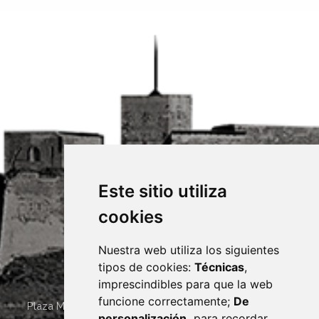
Este sitio utiliza
cookies
Nuestra web utiliza los siguientes
tipos de cookies:
Técnicas
,
imprescindibles para que la web
funcione correctamente;
De
Plaza Mayor 4
22400
MONZÓN
- ARAGÓN
(ESPAÑA)
personalización,
para recordar