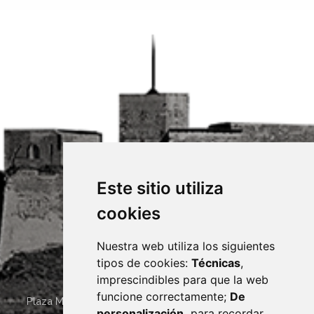
Este sitio utiliza
cookies
Nuestra web utiliza los siguientes
tipos de cookies:
Técnicas
,
imprescindibles para que la web
funcione correctamente;
De
Plaza Mayor 4
22400
MONZÓN
- ARAGÓN
(ESPAÑA)
personalización,
para recordar