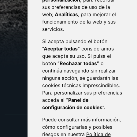
· (34) 974 400 700 ·
sus preferencias de uso de la
sac@monzon.es
web;
Analíticas
, para mejorar el
monzon.es
funcionamiento de la web y sus
servicios.
Si acepta pulsando el botón
CONTACTO
MAPA WEB
“Aceptar todas”
consideramos
AVISO LEGAL
que acepta su uso. Si pulsa el
PROTECCIÓN DE DATOS
botón
“Rechazar todas”
o
POLÍTICA DE COOKIES
ACCESIBILIDAD
continúa navegando sin realizar
ninguna acción, se guardarán las
ENLACE EXTERNO AL C
cookies técnicas imprescindibles.
Para personalizar sus preferencias
acceda al
“Panel de
configuración de cookies”.
Puede consultar más información,
cómo configurarlas y posibles
riesgos en nuestra
Política de