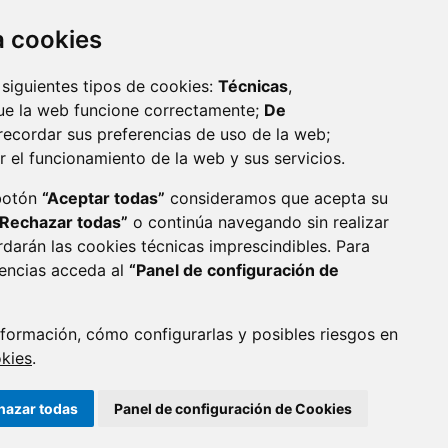
za cookies
 siguientes tipos de cookies:
Técnicas
,
ue la web funcione correctamente;
De
recordar sus preferencias de uso de la web;
r el funcionamiento de la web y sus servicios.
monzon.es
 botón
“Aceptar todas”
consideramos que acepta su
“Rechazar todas”
o continúa navegando sin realizar
CA DE COOKIES
ACCESIBILIDAD
rdarán las cookies técnicas imprescindibles. Para
rencias acceda al
“Panel de configuración de
ENLACE 
formación, cómo configurarlas y posibles riesgos en
okies
.
hazar todas
Panel de configuración de Cookies