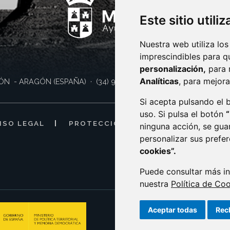
Este sitio utili
Nuestra web utiliza los
imprescindibles para q
personalización,
para 
Analíticas
, para mejora
ÓN
- ARAGÓN
(ESPAÑA)
· (34) 974 400 700 ·
sac@monzon.es
Si acepta pulsando el
uso. Si pulsa el botón
ISO LEGAL
PROTECCIÓN DE DATOS
POLÍTI
ninguna acción, se gua
personalizar sus prefe
cookies”.
Puede consultar más in
nuestra
Política de Co
Aceptar todas
Rec