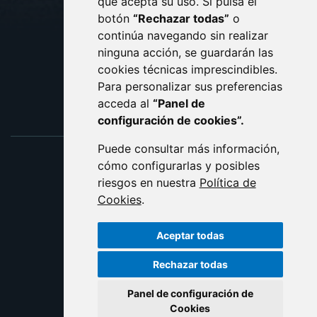
que acepta su uso. Si pulsa el
PROTECCIÓN DE DATOS
botón
“Rechazar todas”
o
POLÍTICA DE COOKIES
ACCESIBILIDAD
continúa navegando sin realizar
ninguna acción, se guardarán las
ENLACE EXTERNO AL C
cookies técnicas imprescindibles.
Para personalizar sus preferencias
acceda al
“Panel de
configuración de cookies”.
Puede consultar más información,
cómo configurarlas y posibles
riesgos en nuestra
Política de
Cookies
.
Aceptar todas
Rechazar todas
Panel de configuración de
Cookies