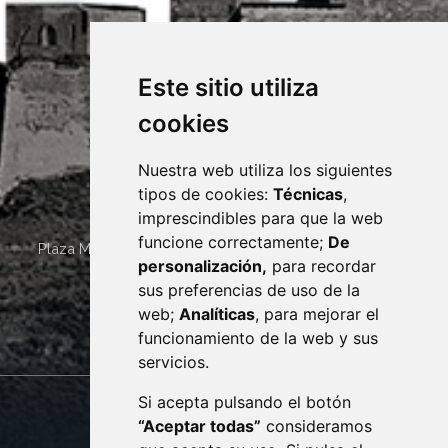
Este sitio utiliza
cookies
Nuestra web utiliza los siguientes
tipos de cookies:
Técnicas
,
imprescindibles para que la web
funcione correctamente;
De
Plaza Mayor 4
22400
MONZÓN
- ARAGÓN
(ESPAÑA)
personalización,
para recordar
· (34) 974 400 700 ·
sus preferencias de uso de la
sac@monzon.es
web;
Analíticas
, para mejorar el
monzon.es
funcionamiento de la web y sus
servicios.
Si acepta pulsando el botón
CONTACTO
MAPA WEB
“Aceptar todas”
consideramos
AVISO LEGAL