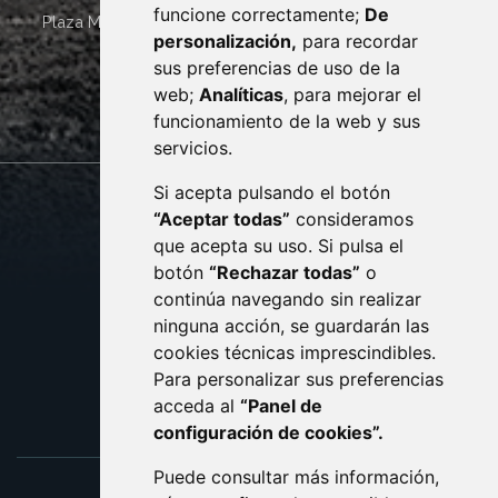
funcione correctamente;
De
Plaza Mayor 4
22400
MONZÓN
- ARAGÓN
(ESPAÑA)
personalización,
para recordar
· (34) 974 400 700 ·
sus preferencias de uso de la
sac@monzon.es
web;
Analíticas
, para mejorar el
monzon.es
funcionamiento de la web y sus
servicios.
Si acepta pulsando el botón
CONTACTO
MAPA WEB
“Aceptar todas”
consideramos
AVISO LEGAL
que acepta su uso. Si pulsa el
PROTECCIÓN DE DATOS
botón
“Rechazar todas”
o
POLÍTICA DE COOKIES
ACCESIBILIDAD
continúa navegando sin realizar
ninguna acción, se guardarán las
ENLACE EXTERNO AL C
cookies técnicas imprescindibles.
Para personalizar sus preferencias
acceda al
“Panel de
configuración de cookies”.
Puede consultar más información,