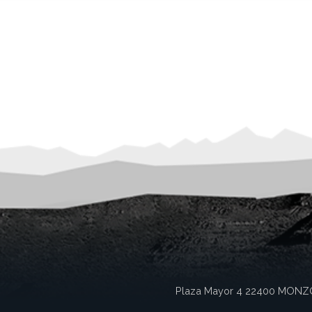
Plaza Mayor 4
22400
MONZ