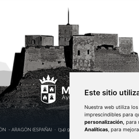
Este sitio utili
Nuestra web utiliza los
imprescindibles para q
personalización,
para 
Analíticas
, para mejora
ÓN
- ARAGÓN
(ESPAÑA)
· (34) 974 400 700 ·
sac@monzon.es