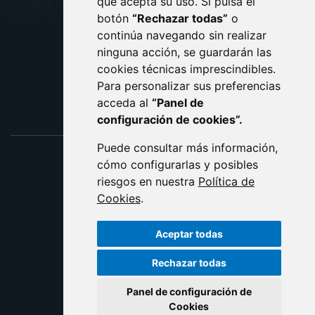
que acepta su uso. Si pulsa el
PROTECCIÓN DE DATOS
botón
“Rechazar todas”
o
POLÍTICA DE COOKIES
ACCESIBILIDAD
continúa navegando sin realizar
ninguna acción, se guardarán las
ENLACE EXTERNO AL C
cookies técnicas imprescindibles.
Para personalizar sus preferencias
acceda al
“Panel de
configuración de cookies”.
Puede consultar más información,
cómo configurarlas y posibles
riesgos en nuestra
Política de
Cookies
.
Aceptar todas
Rechazar todas
Panel de configuración de
Cookies