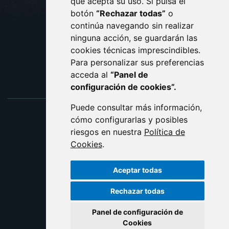
que acepta su uso. Si pulsa el
PROTECCIÓN DE DATOS
botón
“Rechazar todas”
o
POLÍTICA DE COOKIES
ACCESIBILIDAD
continúa navegando sin realizar
ninguna acción, se guardarán las
ENLACE EXTERNO AL C
cookies técnicas imprescindibles.
Para personalizar sus preferencias
acceda al
“Panel de
configuración de cookies”.
Puede consultar más información,
cómo configurarlas y posibles
riesgos en nuestra
Política de
Cookies
.
Aceptar todas
Rechazar todas
Panel de configuración de
Cookies