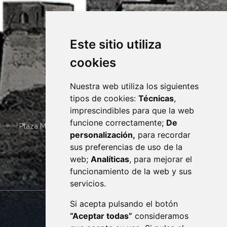
Este sitio utiliza
cookies
Nuestra web utiliza los siguientes
tipos de cookies:
Técnicas
,
imprescindibles para que la web
funcione correctamente;
De
Plaza Mayor 4
22400
MONZÓN
- ARAGÓN
(ESPAÑA)
personalización,
para recordar
· (34) 974 400 700 ·
sus preferencias de uso de la
sac@monzon.es
web;
Analíticas
, para mejorar el
monzon.es
funcionamiento de la web y sus
servicios.
Si acepta pulsando el botón
CONTACTO
MAPA WEB
“Aceptar todas”
consideramos
AVISO LEGAL