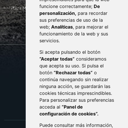
funcione correctamente;
De
Plaza Mayor 4
22400
MONZÓN
- ARAGÓN
(ESPAÑA)
personalización,
para recordar
· (34) 974 400 700 ·
sus preferencias de uso de la
sac@monzon.es
web;
Analíticas
, para mejorar el
monzon.es
funcionamiento de la web y sus
servicios.
Si acepta pulsando el botón
CONTACTO
MAPA WEB
“Aceptar todas”
consideramos
AVISO LEGAL
que acepta su uso. Si pulsa el
PROTECCIÓN DE DATOS
botón
“Rechazar todas”
o
POLÍTICA DE COOKIES
ACCESIBILIDAD
continúa navegando sin realizar
ninguna acción, se guardarán las
ENLACE EXTERNO AL C
cookies técnicas imprescindibles.
Para personalizar sus preferencias
acceda al
“Panel de
configuración de cookies”.
Puede consultar más información,