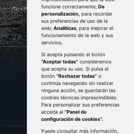
funcione correctamente;
De
Plaza Mayor 4
22400
MONZÓN
- ARAGÓN
(ESPAÑA)
personalización,
para recordar
· (34) 974 400 700 ·
sus preferencias de uso de la
sac@monzon.es
web;
Analíticas
, para mejorar el
monzon.es
funcionamiento de la web y sus
servicios.
Si acepta pulsando el botón
CONTACTO
MAPA WEB
“Aceptar todas”
consideramos
AVISO LEGAL
que acepta su uso. Si pulsa el
PROTECCIÓN DE DATOS
botón
“Rechazar todas”
o
POLÍTICA DE COOKIES
ACCESIBILIDAD
continúa navegando sin realizar
ninguna acción, se guardarán las
ENLACE EXTERNO AL C
cookies técnicas imprescindibles.
Para personalizar sus preferencias
acceda al
“Panel de
configuración de cookies”.
Puede consultar más información,