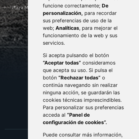
funcione correctamente;
De
Plaza Mayor 4
22400
MONZÓN
- ARAGÓN
(ESPAÑA)
personalización,
para recordar
· (34) 974 400 700 ·
sus preferencias de uso de la
sac@monzon.es
web;
Analíticas
, para mejorar el
monzon.es
funcionamiento de la web y sus
servicios.
Si acepta pulsando el botón
CONTACTO
MAPA WEB
“Aceptar todas”
consideramos
AVISO LEGAL
que acepta su uso. Si pulsa el
PROTECCIÓN DE DATOS
botón
“Rechazar todas”
o
POLÍTICA DE COOKIES
ACCESIBILIDAD
continúa navegando sin realizar
ninguna acción, se guardarán las
ENLACE EXTERNO AL C
cookies técnicas imprescindibles.
Para personalizar sus preferencias
acceda al
“Panel de
configuración de cookies”.
Puede consultar más información,