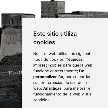
Este sitio utiliza
cookies
Nuestra web utiliza los siguientes
tipos de cookies:
Técnicas
,
imprescindibles para que la web
funcione correctamente;
De
Plaza Mayor 4
22400
MONZÓN
- ARAGÓN
(ESPAÑA)
personalización,
para recordar
· (34) 974 400 700 ·
sus preferencias de uso de la
sac@monzon.es
web;
Analíticas
, para mejorar el
monzon.es
funcionamiento de la web y sus
servicios.