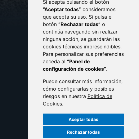
Si acepta pulsando el botón
CONTACTO
MAPA WEB
“Aceptar todas”
consideramos
AVISO LEGAL
que acepta su uso. Si pulsa el
PROTECCIÓN DE DATOS
botón
“Rechazar todas”
o
POLÍTICA DE COOKIES
ACCESIBILIDAD
continúa navegando sin realizar
ninguna acción, se guardarán las
ENLACE EXTERNO AL C
cookies técnicas imprescindibles.
Para personalizar sus preferencias
acceda al
“Panel de
configuración de cookies”.
Puede consultar más información,
cómo configurarlas y posibles
riesgos en nuestra
Política de
Cookies
.
Aceptar todas
Rechazar todas