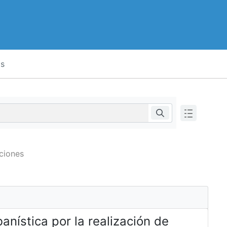
as
cciones
nística por la realización de