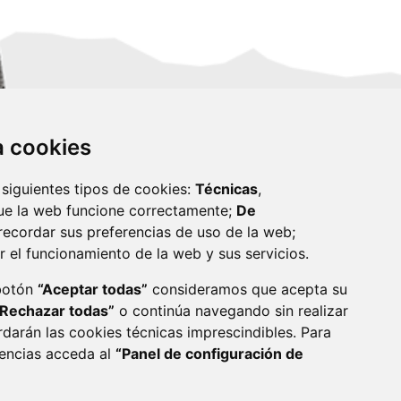
za cookies
 siguientes tipos de cookies:
Técnicas
,
ue la web funcione correctamente;
De
recordar sus preferencias de uso de la web;
r el funcionamiento de la web y sus servicios.
monzon.es
 botón
“Aceptar todas”
consideramos que acepta su
“Rechazar todas”
o continúa navegando sin realizar
CA DE COOKIES
ACCESIBILIDAD
rdarán las cookies técnicas imprescindibles. Para
rencias acceda al
“Panel de configuración de
ENLACE 