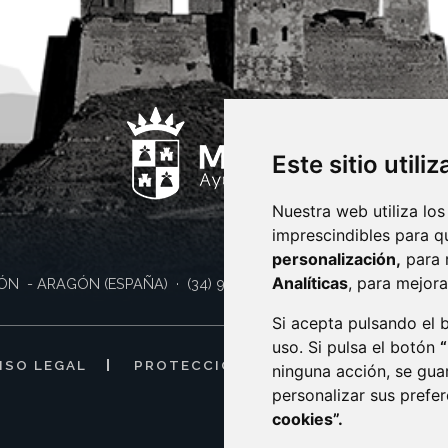
Este sitio utili
Nuestra web utiliza los
imprescindibles para q
personalización,
para 
Analíticas
, para mejora
ÓN
- ARAGÓN
(ESPAÑA)
· (34) 974 400 700 ·
sac@monzon.es
Si acepta pulsando el
uso. Si pulsa el botón
ISO LEGAL
PROTECCIÓN DE DATOS
POLÍTI
ninguna acción, se gua
personalizar sus prefe
cookies”.