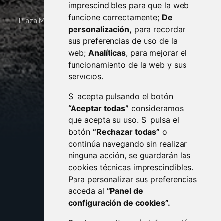
imprescindibles para que la web
funcione correctamente;
De
Plaza Mayor 4
22400
MONZÓN
- ARAGÓN
(ESPAÑA)
personalización,
para recordar
· (34) 974 400 700 ·
sus preferencias de uso de la
sac@monzon.es
web;
Analíticas
, para mejorar el
monzon.es
funcionamiento de la web y sus
servicios.
Si acepta pulsando el botón
CONTACTO
MAPA WEB
“Aceptar todas”
consideramos
AVISO LEGAL
que acepta su uso. Si pulsa el
PROTECCIÓN DE DATOS
botón
“Rechazar todas”
o
POLÍTICA DE COOKIES
ACCESIBILIDAD
continúa navegando sin realizar
ninguna acción, se guardarán las
ENLACE EXTERNO AL C
cookies técnicas imprescindibles.
Para personalizar sus preferencias
acceda al
“Panel de
configuración de cookies”.