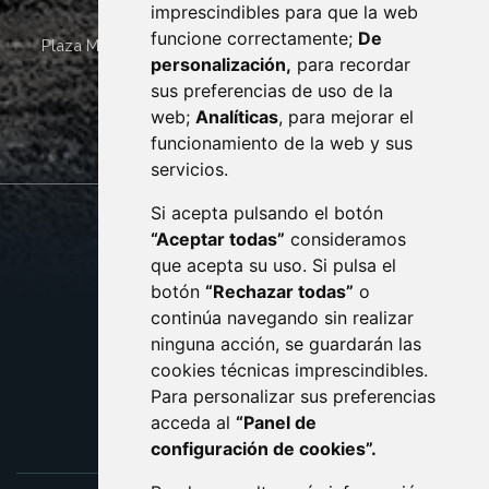
imprescindibles para que la web
funcione correctamente;
De
Plaza Mayor 4
22400
MONZÓN
- ARAGÓN
(ESPAÑA)
personalización,
para recordar
· (34) 974 400 700 ·
sus preferencias de uso de la
sac@monzon.es
web;
Analíticas
, para mejorar el
monzon.es
funcionamiento de la web y sus
servicios.
Si acepta pulsando el botón
CONTACTO
MAPA WEB
“Aceptar todas”
consideramos
AVISO LEGAL
que acepta su uso. Si pulsa el
PROTECCIÓN DE DATOS
botón
“Rechazar todas”
o
POLÍTICA DE COOKIES
ACCESIBILIDAD
continúa navegando sin realizar
ninguna acción, se guardarán las
ENLACE EXTERNO AL C
cookies técnicas imprescindibles.
Para personalizar sus preferencias
acceda al
“Panel de
configuración de cookies”.