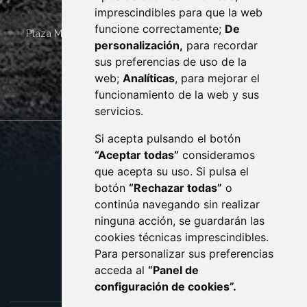
imprescindibles para que la web
funcione correctamente;
De
Plaza Mayor 4
22400
MONZÓN
- ARAGÓN
(ESPAÑA)
personalización,
para recordar
· (34) 974 400 700 ·
sus preferencias de uso de la
sac@monzon.es
web;
Analíticas
, para mejorar el
monzon.es
funcionamiento de la web y sus
servicios.
Si acepta pulsando el botón
CONTACTO
MAPA WEB
“Aceptar todas”
consideramos
AVISO LEGAL
que acepta su uso. Si pulsa el
PROTECCIÓN DE DATOS
botón
“Rechazar todas”
o
POLÍTICA DE COOKIES
ACCESIBILIDAD
continúa navegando sin realizar
ninguna acción, se guardarán las
ENLACE EXTERNO AL C
cookies técnicas imprescindibles.
Para personalizar sus preferencias
acceda al
“Panel de
configuración de cookies”.