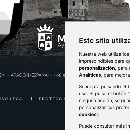
Este sitio utili
Nuestra web utiliza los
imprescindibles para q
personalización,
para 
Analíticas
, para mejora
ÓN
- ARAGÓN
(ESPAÑA)
· (34) 974 400 700 ·
sac@monzon.es
Si acepta pulsando el
uso. Si pulsa el botón
ISO LEGAL
PROTECCIÓN DE DATOS
POLÍTI
ninguna acción, se gua
personalizar sus prefe
cookies”.
Puede consultar más in