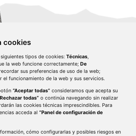
za cookies
 siguientes tipos de cookies:
Técnicas
,
ue la web funcione correctamente;
De
recordar sus preferencias de uso de la web;
r el funcionamiento de la web y sus servicios.
monzon.es
 botón
“Aceptar todas”
consideramos que acepta su
“Rechazar todas”
o continúa navegando sin realizar
CA DE COOKIES
ACCESIBILIDAD
rdarán las cookies técnicas imprescindibles. Para
rencias acceda al
“Panel de configuración de
ENLACE 
formación, cómo configurarlas y posibles riesgos en