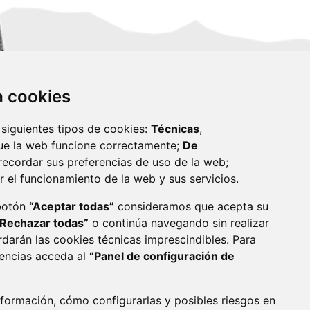
za cookies
 siguientes tipos de cookies:
Técnicas
,
ue la web funcione correctamente;
De
recordar sus preferencias de uso de la web;
r el funcionamiento de la web y sus servicios.
monzon.es
 botón
“Aceptar todas”
consideramos que acepta su
“Rechazar todas”
o continúa navegando sin realizar
CA DE COOKIES
ACCESIBILIDAD
rdarán las cookies técnicas imprescindibles. Para
rencias acceda al
“Panel de configuración de
ENLACE 
formación, cómo configurarlas y posibles riesgos en