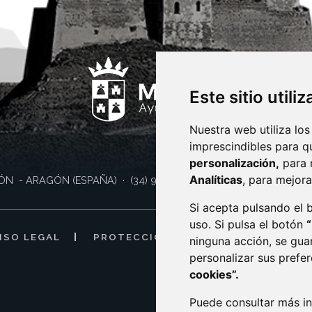
Este sitio utili
Nuestra web utiliza los
imprescindibles para q
personalización,
para 
Analíticas
, para mejora
ÓN
- ARAGÓN
(ESPAÑA)
· (34) 974 400 700 ·
sac@monzon.es
Si acepta pulsando el
uso. Si pulsa el botón
ISO LEGAL
PROTECCIÓN DE DATOS
POLÍTI
ninguna acción, se gua
personalizar sus prefe
cookies”.
Puede consultar más in