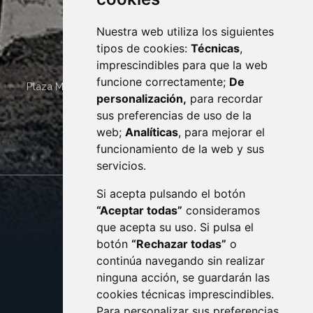
Nuestra web utiliza los siguientes
tipos de cookies:
Técnicas
,
imprescindibles para que la web
funcione correctamente;
De
Plaza Mayor 4
22400
MONZÓN
- ARAGÓN
(ESPAÑA)
personalización,
para recordar
· (34) 974 400 700 ·
sus preferencias de uso de la
sac@monzon.es
web;
Analíticas
, para mejorar el
monzon.es
funcionamiento de la web y sus
servicios.
Si acepta pulsando el botón
CONTACTO
MAPA WEB
“Aceptar todas”
consideramos
AVISO LEGAL
que acepta su uso. Si pulsa el
PROTECCIÓN DE DATOS
botón
“Rechazar todas”
o
POLÍTICA DE COOKIES
ACCESIBILIDAD
continúa navegando sin realizar
ninguna acción, se guardarán las
ENLACE EXTERNO AL C
cookies técnicas imprescindibles.
Para personalizar sus preferencias