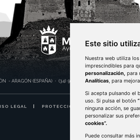
Este sitio utili
Nuestra web utiliza los
imprescindibles para q
personalización,
para 
Analíticas
, para mejora
ÓN
- ARAGÓN
(ESPAÑA)
· (34) 974 400 700 ·
sac@monzon.es
Si acepta pulsando el
uso. Si pulsa el botón
ISO LEGAL
PROTECCIÓN DE DATOS
POLÍTI
ninguna acción, se gua
personalizar sus prefe
cookies”.
Puede consultar más in