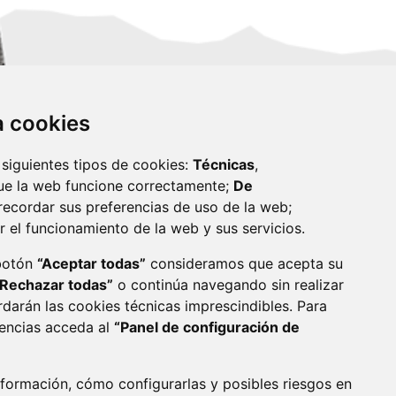
za cookies
 siguientes tipos de cookies:
Técnicas
,
ue la web funcione correctamente;
De
recordar sus preferencias de uso de la web;
r el funcionamiento de la web y sus servicios.
monzon.es
 botón
“Aceptar todas”
consideramos que acepta su
“Rechazar todas”
o continúa navegando sin realizar
CA DE COOKIES
ACCESIBILIDAD
rdarán las cookies técnicas imprescindibles. Para
rencias acceda al
“Panel de configuración de
ENLACE 
formación, cómo configurarlas y posibles riesgos en