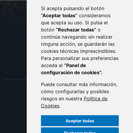
Si acepta pulsando el botón
CONTACTO
MAPA WEB
“Aceptar todas”
consideramos
AVISO LEGAL
que acepta su uso. Si pulsa el
PROTECCIÓN DE DATOS
botón
“Rechazar todas”
o
POLÍTICA DE COOKIES
ACCESIBILIDAD
continúa navegando sin realizar
ninguna acción, se guardarán las
ENLACE EXTERNO AL C
cookies técnicas imprescindibles.
Para personalizar sus preferencias
acceda al
“Panel de
configuración de cookies”.
Puede consultar más información,
cómo configurarlas y posibles
riesgos en nuestra
Política de
Cookies
.
Aceptar todas
Rechazar todas