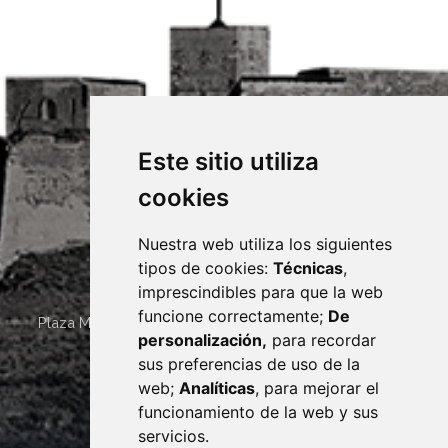
Este sitio utiliza
cookies
Nuestra web utiliza los siguientes
tipos de cookies:
Técnicas
,
imprescindibles para que la web
funcione correctamente;
De
Plaza Mayor 4
22400
MONZÓN
- ARAGÓN
(ESPAÑA)
personalización,
para recordar
· (34) 974 400 700 ·
sus preferencias de uso de la
sac@monzon.es
web;
Analíticas
, para mejorar el
monzon.es
funcionamiento de la web y sus
servicios.