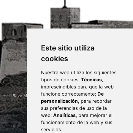
Este sitio utiliza
cookies
Nuestra web utiliza los siguientes
tipos de cookies:
Técnicas
,
imprescindibles para que la web
funcione correctamente;
De
Plaza Mayor 4
22400
MONZÓN
- ARAGÓN
(ESPAÑA)
personalización,
para recordar
· (34) 974 400 700 ·
sus preferencias de uso de la
sac@monzon.es
web;
Analíticas
, para mejorar el
monzon.es
funcionamiento de la web y sus
servicios.