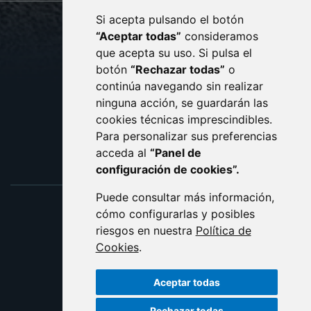
Si acepta pulsando el botón
CONTACTO
MAPA WEB
“Aceptar todas”
consideramos
AVISO LEGAL
que acepta su uso. Si pulsa el
PROTECCIÓN DE DATOS
botón
“Rechazar todas”
o
POLÍTICA DE COOKIES
ACCESIBILIDAD
continúa navegando sin realizar
ninguna acción, se guardarán las
ENLACE EXTERNO AL C
cookies técnicas imprescindibles.
Para personalizar sus preferencias
acceda al
“Panel de
configuración de cookies”.
Puede consultar más información,
cómo configurarlas y posibles
riesgos en nuestra
Política de
Cookies
.
Aceptar todas
Rechazar todas