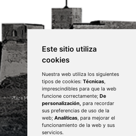
Este sitio utiliza
cookies
Nuestra web utiliza los siguientes
tipos de cookies:
Técnicas
,
imprescindibles para que la web
funcione correctamente;
De
Plaza Mayor 4
22400
MONZÓN
- ARAGÓN
(ESPAÑA)
personalización,
para recordar
· (34) 974 400 700 ·
sus preferencias de uso de la
sac@monzon.es
web;
Analíticas
, para mejorar el
monzon.es
funcionamiento de la web y sus
servicios.