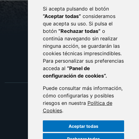
Si acepta pulsando el botón
CONTACTO
MAPA WEB
“Aceptar todas”
consideramos
AVISO LEGAL
que acepta su uso. Si pulsa el
PROTECCIÓN DE DATOS
botón
“Rechazar todas”
o
POLÍTICA DE COOKIES
ACCESIBILIDAD
continúa navegando sin realizar
ninguna acción, se guardarán las
ENLACE EXTERNO AL C
cookies técnicas imprescindibles.
Para personalizar sus preferencias
acceda al
“Panel de
configuración de cookies”.
Puede consultar más información,
cómo configurarlas y posibles
riesgos en nuestra
Política de
Cookies
.
Aceptar todas
Rechazar todas