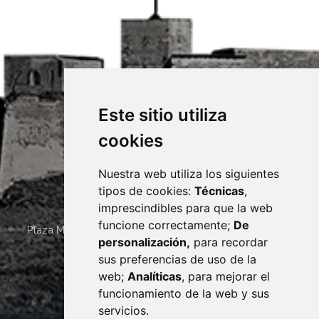
Este sitio utiliza
cookies
Nuestra web utiliza los siguientes
tipos de cookies:
Técnicas
,
imprescindibles para que la web
funcione correctamente;
De
Plaza Mayor 4
22400
MONZÓN
- ARAGÓN
(ESPAÑA)
personalización,
para recordar
· (34) 974 400 700 ·
sus preferencias de uso de la
sac@monzon.es
web;
Analíticas
, para mejorar el
monzon.es
funcionamiento de la web y sus
servicios.