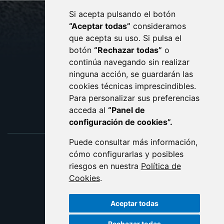
Si acepta pulsando el botón
CONTACTO
MAPA WEB
“Aceptar todas”
consideramos
AVISO LEGAL
que acepta su uso. Si pulsa el
PROTECCIÓN DE DATOS
botón
“Rechazar todas”
o
POLÍTICA DE COOKIES
ACCESIBILIDAD
continúa navegando sin realizar
ninguna acción, se guardarán las
ENLACE EXTERNO AL C
cookies técnicas imprescindibles.
Para personalizar sus preferencias
acceda al
“Panel de
configuración de cookies”.
Puede consultar más información,
cómo configurarlas y posibles
riesgos en nuestra
Política de
Cookies
.
Aceptar todas
Rechazar todas