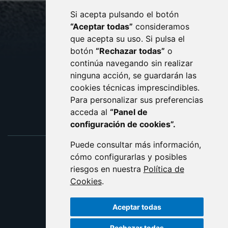
Si acepta pulsando el botón
CONTACTO
MAPA WEB
“Aceptar todas”
consideramos
AVISO LEGAL
que acepta su uso. Si pulsa el
PROTECCIÓN DE DATOS
botón
“Rechazar todas”
o
POLÍTICA DE COOKIES
ACCESIBILIDAD
continúa navegando sin realizar
ninguna acción, se guardarán las
ENLACE EXTERNO AL C
cookies técnicas imprescindibles.
Para personalizar sus preferencias
acceda al
“Panel de
configuración de cookies”.
Puede consultar más información,
cómo configurarlas y posibles
riesgos en nuestra
Política de
Cookies
.
Aceptar todas
Rechazar todas