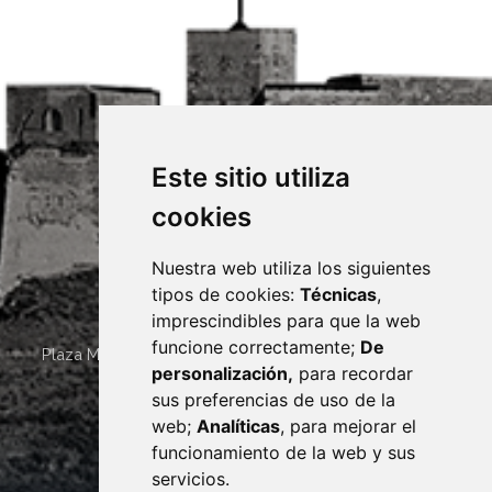
Este sitio utiliza
cookies
Nuestra web utiliza los siguientes
tipos de cookies:
Técnicas
,
imprescindibles para que la web
funcione correctamente;
De
Plaza Mayor 4
22400
MONZÓN
- ARAGÓN
(ESPAÑA)
personalización,
para recordar
· (34) 974 400 700 ·
sus preferencias de uso de la
sac@monzon.es
web;
Analíticas
, para mejorar el
monzon.es
funcionamiento de la web y sus
servicios.