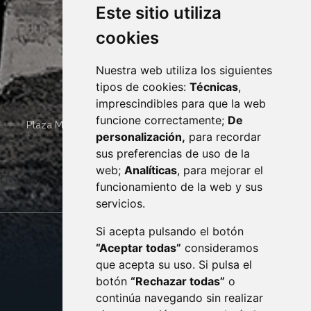
Este sitio utiliza
cookies
Nuestra web utiliza los siguientes
tipos de cookies:
Técnicas
,
imprescindibles para que la web
funcione correctamente;
De
Plaza Mayor 4
22400
MONZÓN
- ARAGÓN
(ESPAÑA)
personalización,
para recordar
· (34) 974 400 700 ·
sus preferencias de uso de la
sac@monzon.es
web;
Analíticas
, para mejorar el
monzon.es
funcionamiento de la web y sus
servicios.
Si acepta pulsando el botón
CONTACTO
MAPA WEB
“Aceptar todas”
consideramos
AVISO LEGAL
que acepta su uso. Si pulsa el
PROTECCIÓN DE DATOS
botón
“Rechazar todas”
o
POLÍTICA DE COOKIES
ACCESIBILIDAD
continúa navegando sin realizar