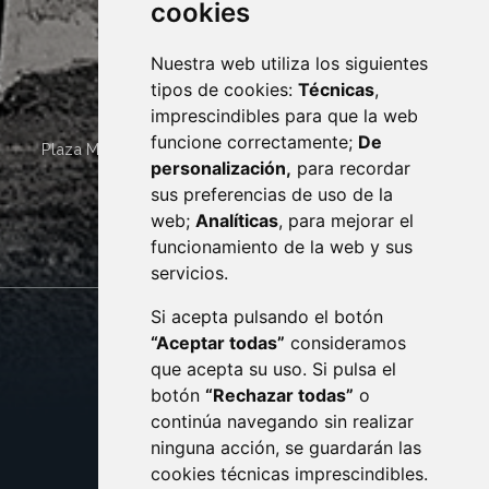
cookies
Nuestra web utiliza los siguientes
tipos de cookies:
Técnicas
,
imprescindibles para que la web
funcione correctamente;
De
Plaza Mayor 4
22400
MONZÓN
- ARAGÓN
(ESPAÑA)
personalización,
para recordar
· (34) 974 400 700 ·
sus preferencias de uso de la
sac@monzon.es
web;
Analíticas
, para mejorar el
monzon.es
funcionamiento de la web y sus
servicios.
Si acepta pulsando el botón
CONTACTO
MAPA WEB
“Aceptar todas”
consideramos
AVISO LEGAL
que acepta su uso. Si pulsa el
PROTECCIÓN DE DATOS
botón
“Rechazar todas”
o
POLÍTICA DE COOKIES
ACCESIBILIDAD
continúa navegando sin realizar
ninguna acción, se guardarán las
ENLACE EXTERNO AL C
cookies técnicas imprescindibles.