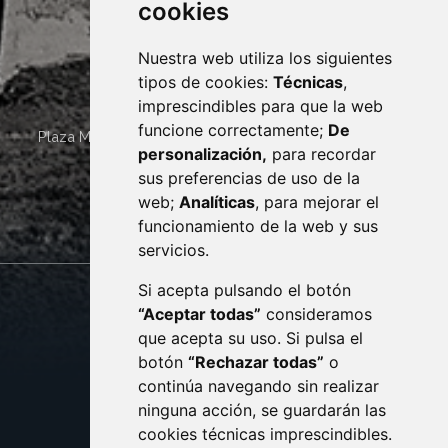
cookies
Nuestra web utiliza los siguientes
tipos de cookies:
Técnicas
,
imprescindibles para que la web
funcione correctamente;
De
Plaza Mayor 4
22400
MONZÓN
- ARAGÓN
(ESPAÑA)
personalización,
para recordar
· (34) 974 400 700 ·
sus preferencias de uso de la
sac@monzon.es
web;
Analíticas
, para mejorar el
monzon.es
funcionamiento de la web y sus
servicios.
Si acepta pulsando el botón
CONTACTO
MAPA WEB
“Aceptar todas”
consideramos
AVISO LEGAL
que acepta su uso. Si pulsa el
PROTECCIÓN DE DATOS
botón
“Rechazar todas”
o
POLÍTICA DE COOKIES
ACCESIBILIDAD
continúa navegando sin realizar
ninguna acción, se guardarán las
ENLACE EXTERNO AL C
cookies técnicas imprescindibles.