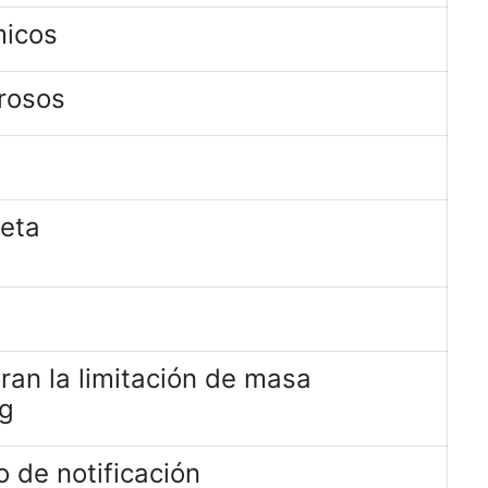
micos
rosos
jeta
ran la limitación de masa
kg
 de notificación