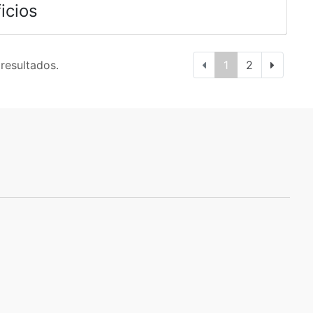
icios
 resultados.
1
2