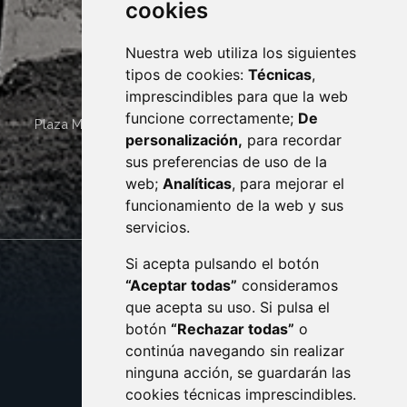
cookies
Nuestra web utiliza los siguientes
tipos de cookies:
Técnicas
,
imprescindibles para que la web
funcione correctamente;
De
Plaza Mayor 4
22400
MONZÓN
- ARAGÓN
(ESPAÑA)
personalización,
para recordar
· (34) 974 400 700 ·
sus preferencias de uso de la
sac@monzon.es
web;
Analíticas
, para mejorar el
monzon.es
funcionamiento de la web y sus
servicios.
Si acepta pulsando el botón
CONTACTO
MAPA WEB
“Aceptar todas”
consideramos
AVISO LEGAL
que acepta su uso. Si pulsa el
PROTECCIÓN DE DATOS
botón
“Rechazar todas”
o
POLÍTICA DE COOKIES
ACCESIBILIDAD
continúa navegando sin realizar
ninguna acción, se guardarán las
ENLACE EXTERNO AL C
cookies técnicas imprescindibles.