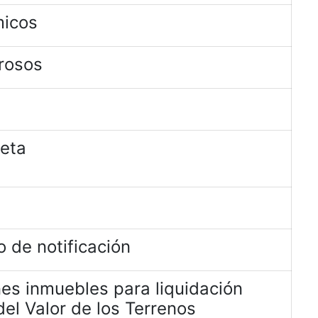
micos
rosos
jeta
 de notificación
es inmuebles para liquidación
el Valor de los Terrenos