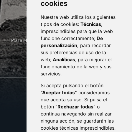
cookies
Nuestra web utiliza los siguientes
tipos de cookies:
Técnicas
,
imprescindibles para que la web
funcione correctamente;
De
Plaza Mayor 4
22400
MONZÓN
- ARAGÓN
(ESPAÑA)
personalización,
para recordar
· (34) 974 400 700 ·
sus preferencias de uso de la
sac@monzon.es
web;
Analíticas
, para mejorar el
monzon.es
funcionamiento de la web y sus
servicios.
Si acepta pulsando el botón
CONTACTO
MAPA WEB
“Aceptar todas”
consideramos
AVISO LEGAL
que acepta su uso. Si pulsa el
PROTECCIÓN DE DATOS
botón
“Rechazar todas”
o
POLÍTICA DE COOKIES
ACCESIBILIDAD
continúa navegando sin realizar
ninguna acción, se guardarán las
ENLACE EXTERNO AL C
cookies técnicas imprescindibles.