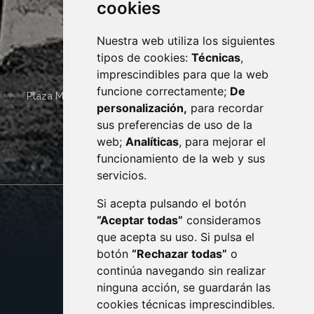
cookies
Nuestra web utiliza los siguientes
tipos de cookies:
Técnicas
,
imprescindibles para que la web
funcione correctamente;
De
Plaza Mayor 4
22400
MONZÓN
- ARAGÓN
(ESPAÑA)
personalización,
para recordar
· (34) 974 400 700 ·
sus preferencias de uso de la
sac@monzon.es
web;
Analíticas
, para mejorar el
monzon.es
funcionamiento de la web y sus
servicios.
Si acepta pulsando el botón
CONTACTO
MAPA WEB
“Aceptar todas”
consideramos
AVISO LEGAL
que acepta su uso. Si pulsa el
PROTECCIÓN DE DATOS
botón
“Rechazar todas”
o
POLÍTICA DE COOKIES
ACCESIBILIDAD
continúa navegando sin realizar
ninguna acción, se guardarán las
ENLACE EXTERNO AL C
cookies técnicas imprescindibles.