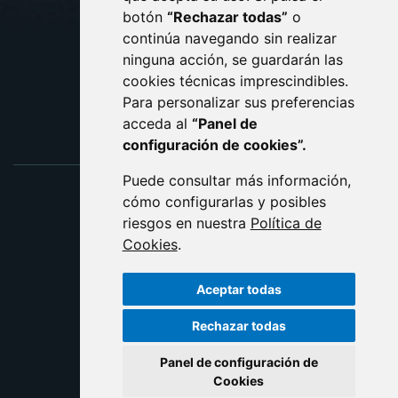
botón
“Rechazar todas”
o
POLÍTICA DE COOKIES
ACCESIBILIDAD
continúa navegando sin realizar
ninguna acción, se guardarán las
ENLACE EXTERNO AL C
cookies técnicas imprescindibles.
Para personalizar sus preferencias
acceda al
“Panel de
configuración de cookies”.
Puede consultar más información,
cómo configurarlas y posibles
riesgos en nuestra
Política de
Cookies
.
Aceptar todas
Rechazar todas
Panel de configuración de
Cookies