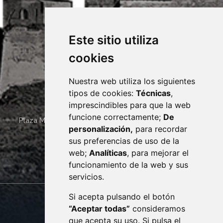
Este sitio utiliza
cookies
Nuestra web utiliza los siguientes
tipos de cookies:
Técnicas
,
imprescindibles para que la web
funcione correctamente;
De
Plaza Mayor 4
22400
MONZÓN
- ARAGÓN
(ESPAÑA)
personalización,
para recordar
· (34) 974 400 700 ·
sus preferencias de uso de la
sac@monzon.es
web;
Analíticas
, para mejorar el
monzon.es
funcionamiento de la web y sus
servicios.
Si acepta pulsando el botón
CONTACTO
MAPA WEB
“Aceptar todas”
consideramos
AVISO LEGAL
que acepta su uso. Si pulsa el
PROTECCIÓN DE DATOS