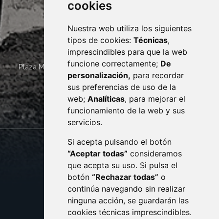
cookies
Nuestra web utiliza los siguientes
tipos de cookies:
Técnicas
,
imprescindibles para que la web
funcione correctamente;
De
Plaza Mayor 4
22400
MONZÓN
- ARAGÓN
(ESPAÑA)
personalización,
para recordar
· (34) 974 400 700 ·
sus preferencias de uso de la
sac@monzon.es
web;
Analíticas
, para mejorar el
monzon.es
funcionamiento de la web y sus
servicios.
Si acepta pulsando el botón
CONTACTO
MAPA WEB
“Aceptar todas”
consideramos
AVISO LEGAL
que acepta su uso. Si pulsa el
PROTECCIÓN DE DATOS
botón
“Rechazar todas”
o
POLÍTICA DE COOKIES
ACCESIBILIDAD
continúa navegando sin realizar
ninguna acción, se guardarán las
ENLACE EXTERNO AL C
cookies técnicas imprescindibles.