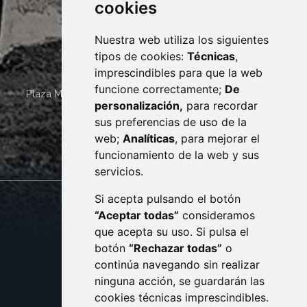
cookies
Nuestra web utiliza los siguientes
tipos de cookies:
Técnicas
,
imprescindibles para que la web
funcione correctamente;
De
Plaza Mayor 4
22400
MONZÓN
- ARAGÓN
(ESPAÑA)
personalización,
para recordar
· (34) 974 400 700 ·
sus preferencias de uso de la
sac@monzon.es
web;
Analíticas
, para mejorar el
monzon.es
funcionamiento de la web y sus
servicios.
Si acepta pulsando el botón
CONTACTO
MAPA WEB
“Aceptar todas”
consideramos
AVISO LEGAL
que acepta su uso. Si pulsa el
PROTECCIÓN DE DATOS
botón
“Rechazar todas”
o
POLÍTICA DE COOKIES
ACCESIBILIDAD
continúa navegando sin realizar
ninguna acción, se guardarán las
ENLACE EXTERNO AL C
cookies técnicas imprescindibles.