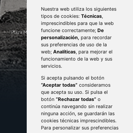
Nuestra web utiliza los siguientes
tipos de cookies:
Técnicas
,
imprescindibles para que la web
funcione correctamente;
De
Plaza Mayor 4
22400
MONZÓN
- ARAGÓN
(ESPAÑA)
personalización,
para recordar
· (34) 974 400 700 ·
sus preferencias de uso de la
sac@monzon.es
web;
Analíticas
, para mejorar el
monzon.es
funcionamiento de la web y sus
servicios.
Si acepta pulsando el botón
CONTACTO
MAPA WEB
“Aceptar todas”
consideramos
AVISO LEGAL
que acepta su uso. Si pulsa el
PROTECCIÓN DE DATOS
botón
“Rechazar todas”
o
POLÍTICA DE COOKIES
ACCESIBILIDAD
continúa navegando sin realizar
ninguna acción, se guardarán las
ENLACE EXTERNO AL C
cookies técnicas imprescindibles.
Para personalizar sus preferencias