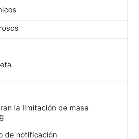
micos
rosos
jeta
ran la limitación de masa
kg
 de notificación