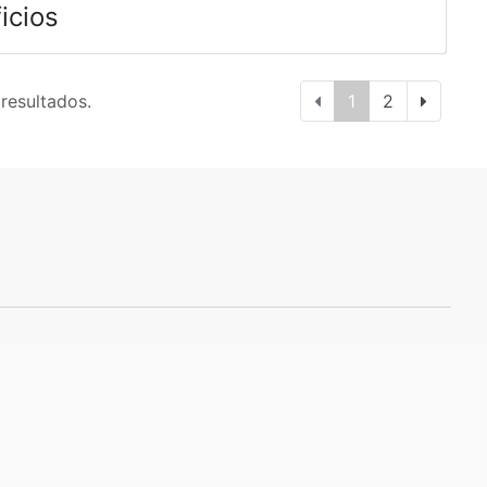
icios
 resultados.
1
2