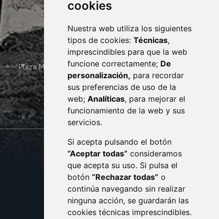
cookies
Nuestra web utiliza los siguientes
tipos de cookies:
Técnicas
,
imprescindibles para que la web
funcione correctamente;
De
Plaza Mayor 4
22400
MONZÓN
- ARAGÓN
(ESPAÑA)
personalización,
para recordar
· (34) 974 400 700 ·
sus preferencias de uso de la
sac@monzon.es
web;
Analíticas
, para mejorar el
monzon.es
funcionamiento de la web y sus
servicios.
Si acepta pulsando el botón
CONTACTO
MAPA WEB
“Aceptar todas”
consideramos
AVISO LEGAL
que acepta su uso. Si pulsa el
PROTECCIÓN DE DATOS
botón
“Rechazar todas”
o
POLÍTICA DE COOKIES
ACCESIBILIDAD
continúa navegando sin realizar
ninguna acción, se guardarán las
ENLACE EXTERNO AL C
cookies técnicas imprescindibles.