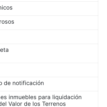
micos
rosos
jeta
 de notificación
es inmuebles para liquidación
el Valor de los Terrenos