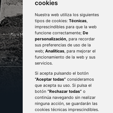
cookies
Nuestra web utiliza los siguientes
tipos de cookies:
Técnicas
,
imprescindibles para que la web
funcione correctamente;
De
Plaza Mayor 4
22400
MONZÓN
- ARAGÓN
(ESPAÑA)
personalización,
para recordar
· (34) 974 400 700 ·
sus preferencias de uso de la
sac@monzon.es
web;
Analíticas
, para mejorar el
monzon.es
funcionamiento de la web y sus
servicios.
Si acepta pulsando el botón
CONTACTO
MAPA WEB
“Aceptar todas”
consideramos
AVISO LEGAL
que acepta su uso. Si pulsa el
PROTECCIÓN DE DATOS
botón
“Rechazar todas”
o
POLÍTICA DE COOKIES
ACCESIBILIDAD
continúa navegando sin realizar
ninguna acción, se guardarán las
ENLACE EXTERNO AL C
cookies técnicas imprescindibles.